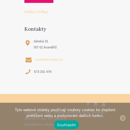
ZUŠka? ZUŠka!
Kontakty
Jánská 31
767 01 Kroměříž
zuskm@zuskm.cz
573 331 479
Tyto webové stránky používají soubory cookies ke zlepšení
Copyright © 2026, Základní umělecká škola Kroměříž,
prohlížení webu a poskytování dalších funkcí.
Jánská 31, tel.: 573 331 479
Souhlasím
Prohlášení o přístupnosti