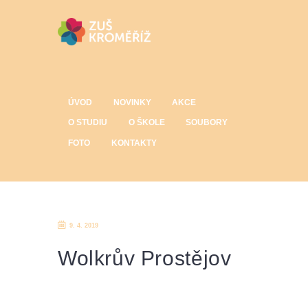
ÚVOD
NOVINKY
AKCE
O STUDIU
O ŠKOLE
SOUBORY
FOTO
KONTAKTY
9. 4. 2019
Wolkrův Prostějov