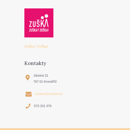
ZUŠka? ZUŠka!
Kontakty
Jánská 31
767 01 Kroměříž
zuskm@zuskm.cz
573 331 479