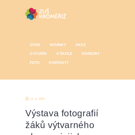
ÚVOD
NOVINKY
AKCE
O STUDIU
O ŠKOLE
SOUBORY
FOTO
KONTAKTY
11. 4. 2025
Výstava fotografií
žáků výtvarného