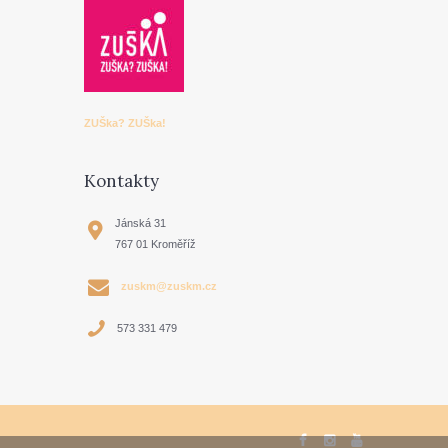
ZUŠka? ZUŠka!
Kontakty
Jánská 31
767 01 Kroměříž
zuskm@zuskm.cz
573 331 479