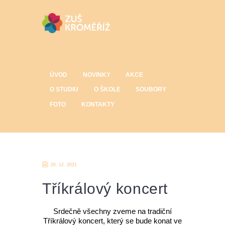
ÚVOD
NOVINKY
AKCE
O STUDIU
O ŠKOLE
SOUBORY
FOTO
KONTAKTY
20. 12. 2021
Tříkrálový koncert
Srdečně všechny zveme na tradiční
Tříkrálový koncert, který se bude konat ve