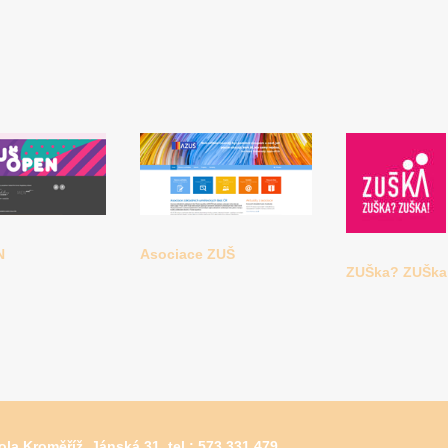
N
Asociace ZUŠ
ZUŠka? ZUŠka
la Kroměříž, Jánská 31, tel.: 573 331 479