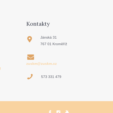
Kontakty
Jánská 31
767 01 Kroměříž
zuskm@zuskm.cz
!
573 331 479