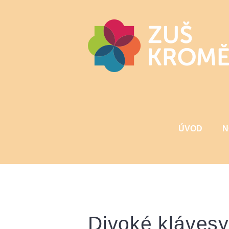
ÚVOD
N
Divoké klávesy